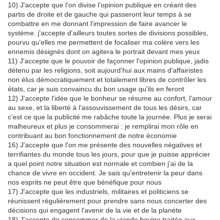
10) J'accepte que l'on divise l'opinion publique en créant des
partis de droite et de gauche qui passeront leur temps à se
combattre en me donnant l'impression de faire avancer le
système. j'accepte d'ailleurs toutes sortes de divisions possibles,
pourvu qu'elles me permettent de focaliser ma colère vers les
ennemis désignés dont on agitera le portrait devant mes yeux
11) J'accepte que le pouvoir de façonner l'opinion publique, jadis
détenu par les religions, soit aujourd'hui aux mains d'affairistes
non élus démocratiquement et totalement libres de contrôler les
états, car je suis convaincu du bon usage qu'ils en feront
12) J'accepte l'idée que le bonheur se résume au confort, l'amour
au sexe, et la liberté à l'assouvissement de tous les désirs, car
c'est ce que la publicité me rabâche toute la journée. Plus je serai
malheureux et plus je consommerai : je remplirai mon rôle en
contribuant au bon fonctionnement de notre économie
16) J'accepte que l'on me présente des nouvelles négatives et
terrifiantes du monde tous les jours, pour que je puisse apprécier
a quel point notre situation est normale et combien j'ai de la
chance de vivre en occident. Je sais qu'entretenir la peur dans
nos esprits ne peut être que bénéfique pour nous
17) J'accepte que les industriels, militaires et politiciens se
réunissent régulièrement pour prendre sans nous concerter des
décisions qui engagent l'avenir de la vie et de la planète
18) J'accepte de consommer de la viande bovine traitée aux