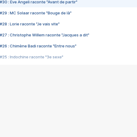
#30 : Eve Angeli raconte "Avant de partir"
#29 : MC Solaar raconte "Bouge de là"
28 : Lorie raconte "Je vais vite"
#27 : Christophe Willem raconte "Jacques a dit"
#26 : Chimène Badi raconte "Entre nous"
#25 : Indochine raconte "3e sexe"
#24 : Zaho raconte "C'est chelou"
#23 : Patrick Bruel raconte "Au café des délices"
#22 : Kyo raconte "Le chemin"
#21 : Nolwenn Leroy raconte "Cassé"
#20 : Patrick Hernandez raconte "Born to be alive"
#19 : Lorie raconte "Près de moi"
#18 : Michael Jones raconte "A nos actes manqués" (avec Jean-Jacque