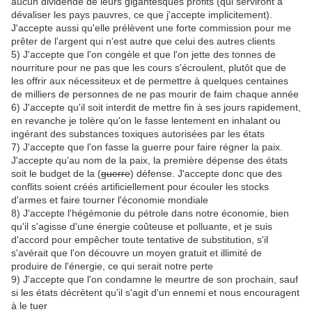
aucun dividende de leurs gigantesques profits (qui serviront a
dévaliser les pays pauvres, ce que j'accepte implicitement).
J'accepte aussi qu'elle prélèvent une forte commission pour me
prêter de l'argent qui n'est autre que celui des autres clients
5) J'accepte que l'on congèle et que l'on jette des tonnes de
nourriture pour ne pas que les cours s'écroulent, plutôt que de
les offrir aux nécessiteux et de permettre à quelques centaines
de milliers de personnes de ne pas mourir de faim chaque année
6) J'accepte qu'il soit interdit de mettre fin à ses jours rapidement,
en revanche je tolère qu'on le fasse lentement en inhalant ou
ingérant des substances toxiques autorisées par les états
7) J'accepte que l'on fasse la guerre pour faire régner la paix.
J'accepte qu'au nom de la paix, la première dépense des états
soit le budget de la (
guerre
) défense. J'accepte donc que des
conflits soient créés artificiellement pour écouler les stocks
d'armes et faire tourner l'économie mondiale
8) J'accepte l'hégémonie du pétrole dans notre économie, bien
qu'il s'agisse d'une énergie coûteuse et polluante, et je suis
d'accord pour empêcher toute tentative de substitution, s'il
s'avérait que l'on découvre un moyen gratuit et illimité de
produire de l'énergie, ce qui serait notre perte
9) J'accepte que l'on condamne le meurtre de son prochain, sauf
si les états décrètent qu'il s'agit d'un ennemi et nous encouragent
à le tuer