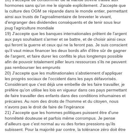
hormones sans qu'on me le signale explicitement. J'accepte que
la culture des OGM se répande dans le monde entier, permettant
ainsi aux trusts de l'agroalimentaire de breveter le vivant,
d'engranger des dividendes conséquents et de tenir sous leur
joug l'agriculture mondiale
19) J'accepte que les banques internationales prêtent de l'argent
aux pays souhaitant s'armer et se battre, et de choisir ainsi ceux
qui feront la guerre et ceux qui ne la feront pas. Je suis conscient
qu'il vaut mieux financer les deux bords afin d'être sûr de gagner
de l'argent, et faire durer les conflits le plus longtemps possible
afin de pouvoir totalement piller leurs ressources s'ils ne peuvent
pas rembourser les emprunts
20) J'accepte que les multinationales s'abstiennent d'appliquer
les progrès sociaux de l'occident dans les pays défavorisés.
Considérant que c'est déjà une embellie de les faire travailler, je
préfère qu'on utilise les lois en vigueur dans ces pays permettant
de faire travailler des enfants dans des conditions inhumaines et
précaires. Au nom des droits de l'homme et du citoyen, nous
n'avons pas le droit de faire de l'ingérance
21) J'accepte que les hommes politiques puissent être d'une
honnêteté douteuse et parfois même corrompus. Je pense
d'ailleurs que c'est normal au vu des fortes pressions qu'ils
subissent. Pour la majorité par contre, la tolérance zéro doit être