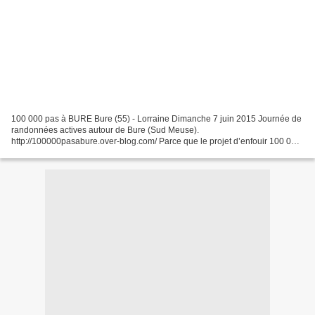
100 000 pas à BURE Bure (55) - Lorraine Dimanche 7 juin 2015 Journée de
randonnées actives autour de Bure (Sud Meuse).
http://100000pasabure.over-blog.com/ Parce que le projet d’enfouir 100 000
m3 de déchets nucléaires les plus dangereux à BURE (Meuse...