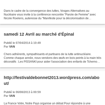
Dans le cadre de la convergence des luttes, Vosges Alternatives au
Nucléaire vous invite à la conférence rencontre "Parole de Femme" avec
Nicole Roelens, auteresse du "Manifeste pour la décolonisation de
l'humanité femelle" "Ma conviction, c'est que l'humanité...
samedi 12 Avril au marché d'Épinal
Publié le 07/04/2014 à 10:49
Par
VAN
Chers adhérents, sympathisants et partisans de la lutte antinucléaire.
Comme chaque année, nous vendons des œufs en bois peints à la main très
décoratifs : Les PISSANKI pour aider l'association des enfants de Tchernobyl
( http://www.lesenfantsdetchernobyl.fr/...
http://festivaldebonnet2013.wordpress.com/abo
ut/
Publié le 06/08/2013 à 00:59
Par
VAN
La France Votre, Notre Pays organise un débat Pour répondre à une