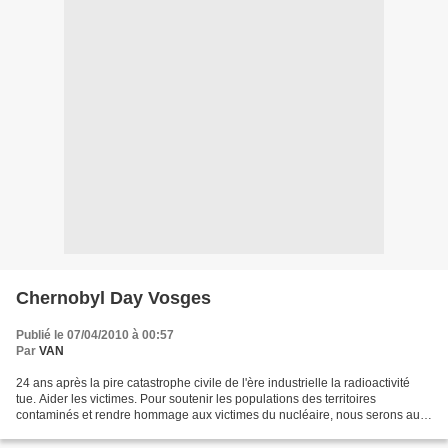
Chernobyl Day Vosges
Publié le 07/04/2010 à 00:57
Par
VAN
24 ans après la pire catastrophe civile de l'ère industrielle la radioactivité
tue. Aider les victimes. Pour soutenir les populations des territoires
contaminés et rendre hommage aux victimes du nucléaire, nous serons aux
pieds de la Tour de la Liberté...