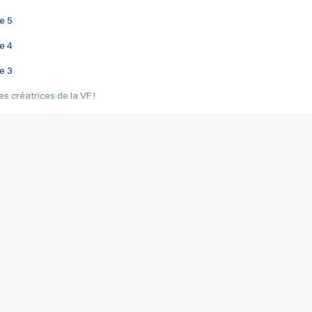
e 5
e 4
e 3
s créatrices de la VF !
e 2
e 1
e Mektoub My Love arrive enfin ! Rencontre avec Shaïn Boumedine et Sal
i : après Toni en famille
elle réalise le bouleversant Dites lui que je l'aime
ais ! Rencontre autour de Vie privée de Rebecca Zlotowski
 de Marguerite, Grave... Rencontre avec Ella Rumpf
 Les Rêveurs, un film intime sur la santé mentale