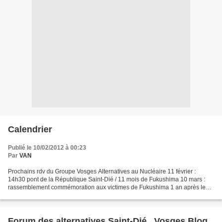
Calendrier
Publié le 10/02/2012 à 00:23
Par
VAN
Prochains rdv du Groupe Vosges Alternatives au Nucléaire 11 février :
14h30 pont de la République Saint-Dié / 11 mois de Fukushima 10 mars :
rassemblement commémoration aux victimes de Fukushima 1 an après le
début de cette catastrophe. 11 mars :
http://www.chainehumaine.org/Rejoignez-la-grande-chaine,2...
Forum des alternatives Saint-Dié . Vosges Blog