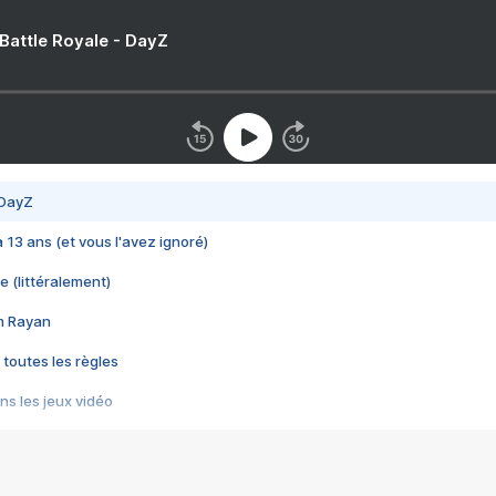
 Battle Royale - DayZ
 DayZ
 a 13 ans (et vous l'avez ignoré)
e (littéralement)
im Rayan
 toutes les règles
s les jeux vidéo
us choquant de Rockstar ? - Le scandale BULLY
e plus moche de Steam