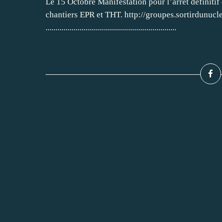
Le 15 Octobre Manifestation pour l’arrêt definitif 
chantiers EPR et THT. http://groupes.sortirdunucl
..................................................................