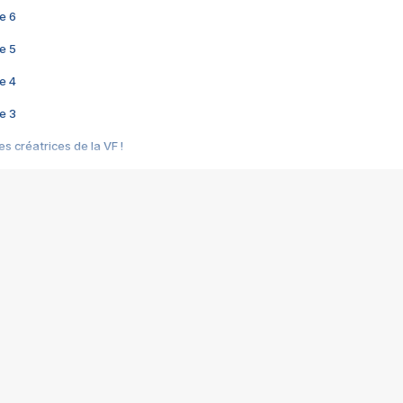
e 6
e 5
e 4
e 3
s créatrices de la VF !
e 2
e 1
e Mektoub My Love arrive enfin ! Rencontre avec Shaïn Boumedine et Sal
i : après Toni en famille
elle réalise le bouleversant Dites lui que je l'aime
ais ! Rencontre autour de Vie privée de Rebecca Zlotowski
 de Marguerite, Grave... Rencontre avec Ella Rumpf