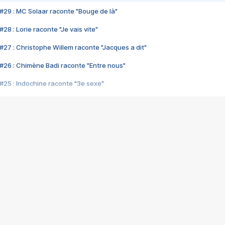
#29 : MC Solaar raconte "Bouge de là"
28 : Lorie raconte "Je vais vite"
#27 : Christophe Willem raconte "Jacques a dit"
#26 : Chimène Badi raconte "Entre nous"
#25 : Indochine raconte "3e sexe"
#24 : Zaho raconte "C'est chelou"
#23 : Patrick Bruel raconte "Au café des délices"
#22 : Kyo raconte "Le chemin"
#21 : Nolwenn Leroy raconte "Cassé"
#20 : Patrick Hernandez raconte "Born to be alive"
#19 : Lorie raconte "Près de moi"
#18 : Michael Jones raconte "A nos actes manqués" (avec Jean-Jacque