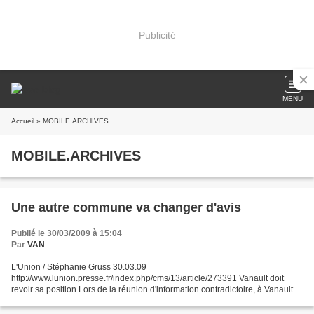
Publicité
MENU
Accueil
» MOBILE.ARCHIVES
MOBILE.ARCHIVES
Une autre commune va changer d'avis
Publié le 30/03/2009 à 15:04
Par
VAN
L'Union / Stéphanie Gruss 30.03.09
http://www.lunion.presse.fr/index.php/cms/13/article/273391 Vanault doit
revoir sa position Lors de la réunion d'information contradictoire, à Vanault-
les-Dames, sur les déchets nucléaires, le député-maire, Charles de...