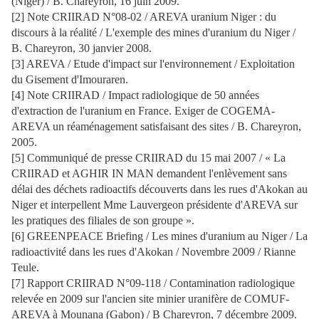
(Niger) / B. Chareyron, 16 juin 2009.
[2] Note CRIIRAD N°08-02 / AREVA uranium Niger : du
discours à la réalité / L'exemple des mines d'uranium du Niger /
B. Chareyron, 30 janvier 2008.
[3] AREVA / Etude d'impact sur l'environnement / Exploitation
du Gisement d'Imouraren.
[4] Note CRIIRAD / Impact radiologique de 50 années
d'extraction de l'uranium en France. Exiger de COGEMA-
AREVA un réaménagement satisfaisant des sites / B. Chareyron,
2005.
[5] Communiqué de presse CRIIRAD du 15 mai 2007 / « La
CRIIRAD et AGHIR IN MAN demandent l'enlèvement sans
délai des déchets radioactifs découverts dans les rues d'Akokan au
Niger et interpellent Mme Lauvergeon présidente d'AREVA sur
les pratiques des filiales de son groupe ».
[6] GREENPEACE Briefing / Les mines d'uranium au Niger / La
radioactivité dans les rues d'Akokan / Novembre 2009 / Rianne
Teule.
[7] Rapport CRIIRAD N°09-118 / Contamination radiologique
relevée en 2009 sur l'ancien site minier uranifère de COMUF-
AREVA à Mounana (Gabon) / B Chareyron, 7 décembre 2009.