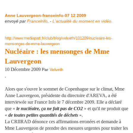
Anne Lauvergeon-franceinfo-07 12 2009
envoyé par
FranceInfo
. -
L'actualité du moment en vidéo.
http://www.mediapart.fr/club/
blog/velveth/101209/nucleaire-
les-
mensonges-de-mme-
lauvergeon
Nucléaire : les mensonges de Mme
Lauvergeon
10 Décembre 2009
Par
Velveth
.
Alors que s'ouvre le sommet de Copenhague sur le climat, Mme
Anne Lauvergeon, présidente du directoire d'AREVA, a été
interviewée sur France Info le 7 décembre 2009. Elle a déclaré
que «
le nucléaire, ça ne fait pas de CO2
» et qu'il ne produit que
«
de toutes petites quantités de déchets
».
La CRIIRAD dénonce ces affirmations erronées et demande à
Mme Lauvergeon de prendre des mesures urgentes pour traiter les