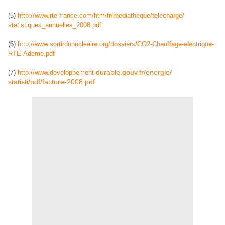
(5)
http://www.rte-france.com/htm/
fr/mediatheque/telecharge/
statistiques_annuelles_2008.
pdf
(6)
http://www.sortirdunucleaire.
org/dossiers/CO2-Chauffage-
electrique-
RTE-Ademe.pdf
durable.gouv.fr/energie/
(7)
http://www.developpement-
statisti/pdf/facture-2008.pdf