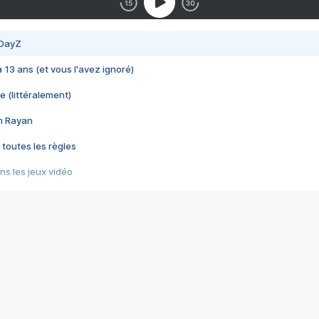
 DayZ
 a 13 ans (et vous l'avez ignoré)
e (littéralement)
im Rayan
 toutes les règles
s les jeux vidéo
us choquant de Rockstar ? - Le scandale BULLY
e plus moche de Steam
du RÊVE tourne au CAUCHEMAR
pendant 8 heures
it… à tort