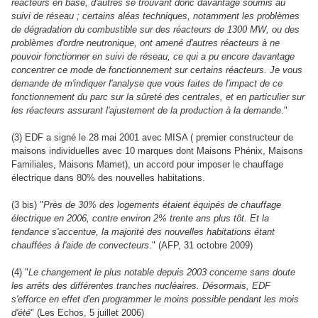
réacteurs en base, d'autres se trouvant donc davantage soumis au
suivi de réseau ; certains aléas techniques, notamment les problèmes
de dégradation du combustible sur des réacteurs de 1300 MW, ou des
problèmes d'ordre neutronique, ont amené d'autres réacteurs à ne
pouvoir fonctionner en suivi de réseau, ce qui a pu encore davantage
concentrer ce mode de fonctionnement sur certains réacteurs. Je vous
demande de m'indiquer l'analyse que vous faites de l'impact de ce
fonctionnement du parc sur la sûreté des centrales, et en particulier sur
les réacteurs assurant l'ajustement de la production à la demande
."
(3) EDF a signé le 28 mai 2001 avec MISA ( premier constructeur de
maisons individuelles avec 10 marques dont Maisons Phénix, Maisons
Familiales, Maisons Mamet), un accord pour imposer le chauffage
électrique dans 80% des nouvelles habitations.
(3 bis) "
Près de 30% des logements étaient équipés de chauffage
électrique en 2006, contre environ 2% trente ans plus tôt. Et la
tendance s'accentue, la majorité des nouvelles habitations étant
chauffées à l'aide de convecteurs
." (AFP, 31 octobre 2009)
(4) "
Le changement le plus notable depuis 2003 concerne sans doute
les arrêts des différentes tranches nucléaires. Désormais, EDF
s'efforce en effet d'en programmer le moins possible pendant les mois
d'été
" (Les Echos, 5 juillet 2006)